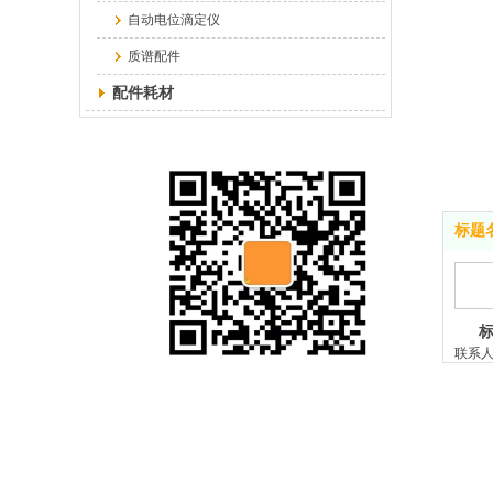
自动电位滴定仪
质谱配件
配件耗材
标题
联系
手 机:
添加客服微信
1
电 话:0
86619