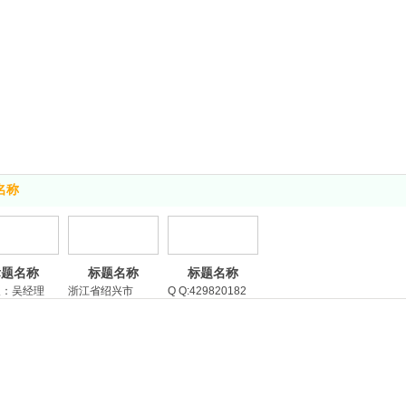
名称
标题名称
标题名称
标题名称
人：吴经理
浙江省绍兴市
Q Q:429820182
1566905979
越城区嵊山路
邮 箱:wtt230010@
89号5号楼4楼
163.com
571-
微信
060
号:15669059791